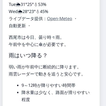
Tue
🌦️
31°
25°
💧53%
Wed
🌦️
28°
23°
💧45%
ライブデータ提供：
Open-Meteo
・
自動更新 ・
西尾市は今日、曇り時々雨。
午前中を中心に傘が必要です。
雨はいつ降る？
弱い雨が午前中に断続的に降ります。
雨雲レーダーで動きを追うと安心です。
9～12時が降りやすい時間帯
降水量は少なく、路面が滑りやすい
程度