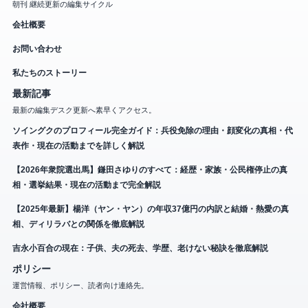
朝刊 継続更新の編集サイクル
会社概要
お問い合わせ
私たちのストーリー
最新記事
最新の編集デスク更新へ素早くアクセス。
ソイングクのプロフィール完全ガイド：兵役免除の理由・顔変化の真相・代
表作・現在の活動までを詳しく解説
【2026年衆院選出馬】鎌田さゆりのすべて：経歴・家族・公民権停止の真
相・選挙結果・現在の活動まで完全解説
【2025年最新】楊洋（ヤン・ヤン）の年収37億円の内訳と結婚・熱愛の真
相、ディリラバとの関係を徹底解説
吉永小百合の現在：子供、夫の死去、学歴、老けない秘訣を徹底解説
ポリシー
運営情報、ポリシー、読者向け連絡先。
会社概要