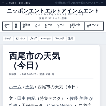
会社概要
お問い合わせ
私たちのストーリー
THU, AUG 6
朝刊
日本語
ニッポンエントエルトアインムエント
ニッポンエントエルトアインムエント 朝のレポート
更新 07:56
16 本日の記事
ホー
天
会社概
ブロ
ローカ
ワール
お問い合
ニュースレ
ム
気
要
グ
ル
ド
わせ
ター
テック
ビジネス
ブログ
ローカル
ワールド
政治
西尾市の天気
（今日）
佐藤健一 • 2026-06-23 • 監修 佐藤 遥
ホーム
›
天気
›
西尾市の天気（今日）
文・
田中 由紀
（特集デスク）
・
佐藤 美咲 が
監修
・
予報データ：
Open-Meteo
・ 気象庁