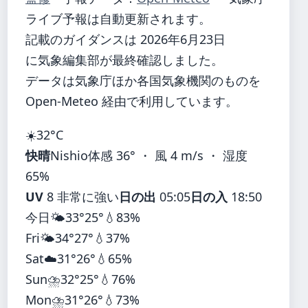
ライブ予報は自動更新されます。
記載のガイダンスは 2026年6月23日
に気象編集部が最終確認しました。
データは気象庁ほか各国気象機関のものを
Open-Meteo 経由で利用しています。
☀️
32°
C
快晴
Nishio
体感 36° ・ 風 4 m/s ・ 湿度
65%
UV
8 非常に強い
日の出
05:05
日の入
18:50
今日
🌤️
33°
25°
💧83%
Fri
🌤️
34°
27°
💧37%
Sat
☁️
31°
26°
💧65%
Sun
⛈️
32°
25°
💧76%
Mon
⛈️
31°
26°
💧73%