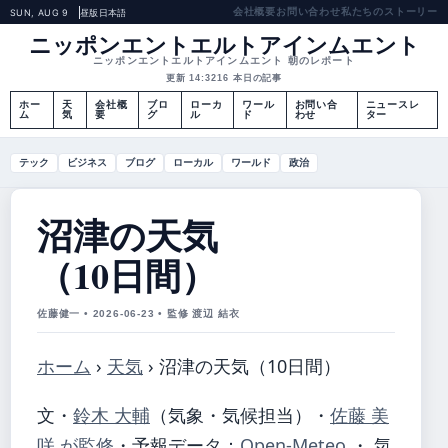
会社概要
お問い合わせ
私たちのストーリー
SUN, AUG 9
昼版
日本語
ニッポンエントエルトアインムエント
ニッポンエントエルトアインムエント 朝のレポート
更新 14:32
16 本日の記事
ホー
天
会社概
ブロ
ローカ
ワール
お問い合
ニュースレ
ム
気
要
グ
ル
ド
わせ
ター
テック
ビジネス
ブログ
ローカル
ワールド
政治
沼津の天気
（10日間）
佐藤健一 • 2026-06-23 • 監修 渡辺 結衣
ホーム
›
天気
›
沼津の天気（10日間）
文・
鈴木 大輔
（気象・気候担当）
・
佐藤 美
咲 が監修
・
予報データ：
Open-Meteo
・ 気