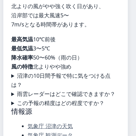
北よりの風がやや強く吹く日があり、
沿岸部では最大風速5〜
7m/sとなる時間帯があります。
最高気温
10℃前後
最低気温
3〜5℃
降水確率
50〜60%（雨の日）
風の特徴
北よりやや強め
沼津の10日間予報で特に気をつける点
は？
雨雲レーダーはどこで確認できますか？
この予報の精度はどの程度ですか？
情報源
気象庁 沼津の天気
気象庁 観測データ