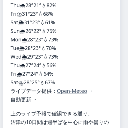
Thu
🌧️
28°
21°
💧82%
Fri
⛈️
31°
23°
💧68%
Sat
🌦️
31°
23°
💧61%
Sun
🌧️
26°
22°
💧75%
Mon
🌧️
28°
23°
💧73%
Tue
🌦️
28°
23°
💧70%
Wed
🌦️
29°
23°
💧73%
Thu
🌧️
27°
24°
💧56%
Fri
🌧️
27°
24°
💧64%
Sat
⛈️
28°
25°
💧67%
ライブデータ提供：
Open-Meteo
・
自動更新 ・
上のライブ予報で確認できる通り、
沼津の10日間は週半ばを中心に雨や曇りの