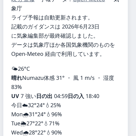
象庁
ライブ予報は自動更新されます。
記載のガイダンスは 2026年6月23日
に気象編集部が最終確認しました。
データは気象庁ほか各国気象機関のものを
Open-Meteo 経由で利用しています。
🌤️
26°
C
晴れ
Numazu
体感 31° ・ 風 1 m/s ・ 湿度
83%
UV
7 強い
日の出
04:59
日の入
18:40
今日
☁️
32°
24°
💧25%
Mon
🌧️
31°
24°
💧96%
Tue
🌦️
27°
22°
💧71%
Wed
🌧️
28°
22°
💧90%