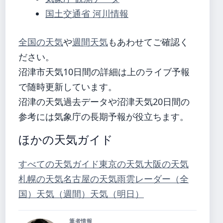
国土交通省 河川情報
全国の天気
や
週間天気
もあわせてご確認く
ださい。
沼津市天気10日間の詳細は上のライブ予報
で随時更新しています。
沼津の天気過去データや沼津天気20日間の
参考には気象庁の長期予報が役立ちます。
ほかの天気ガイド
すべての天気ガイド
東京の天気
大阪の天気
札幌の天気
名古屋の天気
雨雲レーダー（全
国）
天気（週間）
天気（明日）
筆者情報