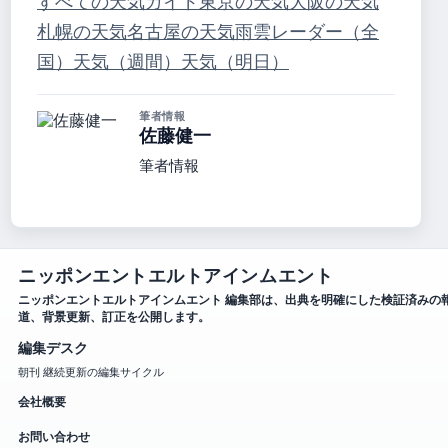
すべての天気ガイド
東京の天気
大阪の天気
札幌の天気
名古屋の天気
雨雲レーダー（全
国）
天気（週間）
天気（明日）
筆者情報
佐藤健一
筆者情報
ニッポンエントエルトアインムエント
ニッポンエントエルトアインムエント 編集部は、出典を明確にした検証済みの
道、背景更新、訂正を公開します。
編集デスク
朝刊 継続更新の編集サイクル
会社概要
お問い合わせ