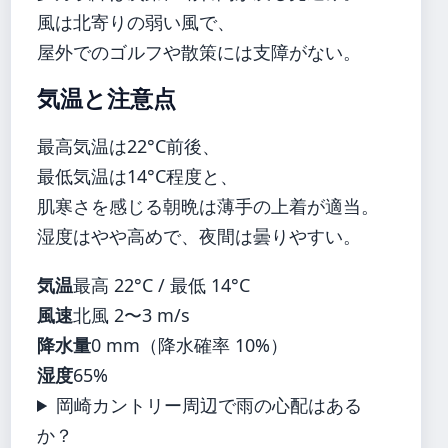
風は北寄りの弱い風で、
屋外でのゴルフや散策には支障がない。
気温と注意点
最高気温は22°C前後、
最低気温は14°C程度と、
肌寒さを感じる朝晩は薄手の上着が適当。
湿度はやや高めで、夜間は曇りやすい。
気温
最高 22°C / 最低 14°C
風速
北風 2〜3 m/s
降水量
0 mm（降水確率 10%）
湿度
65%
岡崎カントリー周辺で雨の心配はある
か？