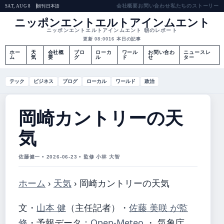
会社概要
お問い合わせ
私たちのストーリー
朝刊
日本語
SAT, AUG 8
ニッポンエントエルトアインムエント
ニッポンエントエルトアインムエント 朝のレポート
更新 08:00
16 本日の記事
ホー
天
会社概
ブロ
ローカ
ワール
お問い合わ
ニュースレ
ム
気
要
グ
ル
ド
せ
ター
テック
ビジネス
ブログ
ローカル
ワールド
政治
岡崎カントリーの天
気
佐藤健一 • 2026-06-23 • 監修 小林 大智
ホーム
›
天気
›
岡崎カントリーの天気
文・
山本 健
（主任記者）
・
佐藤 美咲 が監
修
・
予報データ：
Open-Meteo
・ 気象庁