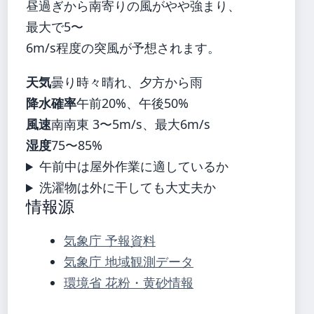
昼過ぎから南寄りの風がやや強まり、
最大で5〜
6m/s程度の突風が予想されます。
天気
曇り時々晴れ、夕方から雨
降水確率
午前20%、午後50%
風速
南南東 3〜5m/s、最大6m/s
湿度
75〜85%
午前中は屋外作業に適しているか
洗濯物は外に干しても大丈夫か
情報源
気象庁 予報資料
気象庁 地域観測データ
環境省 花粉・黄砂情報