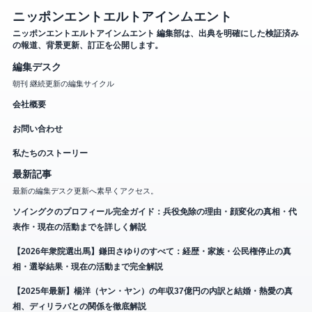
ニッポンエントエルトアインムエント
ニッポンエントエルトアインムエント 編集部は、出典を明確にした検証済み
の報道、背景更新、訂正を公開します。
編集デスク
朝刊 継続更新の編集サイクル
会社概要
お問い合わせ
私たちのストーリー
最新記事
最新の編集デスク更新へ素早くアクセス。
ソイングクのプロフィール完全ガイド：兵役免除の理由・顔変化の真相・代
表作・現在の活動までを詳しく解説
【2026年衆院選出馬】鎌田さゆりのすべて：経歴・家族・公民権停止の真
相・選挙結果・現在の活動まで完全解説
【2025年最新】楊洋（ヤン・ヤン）の年収37億円の内訳と結婚・熱愛の真
相、ディリラバとの関係を徹底解説