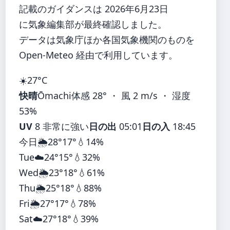
記載のガイダンスは 2026年6月23日
に気象編集部が最終確認しました。
データは気象庁ほか各国気象機関のものを
Open-Meteo 経由で利用しています。
☀️
27°
C
快晴
Ōmachi
体感 28° ・ 風 2 m/s ・ 湿度
53%
UV
8 非常に強い
日の出
05:01
日の入
18:45
今日
🌦️
28°
17°
💧14%
Tue
☁️
24°
15°
💧32%
Wed
🌦️
23°
18°
💧61%
Thu
🌦️
25°
18°
💧88%
Fri
🌦️
27°
17°
💧78%
Sat
☁️
27°
18°
💧39%