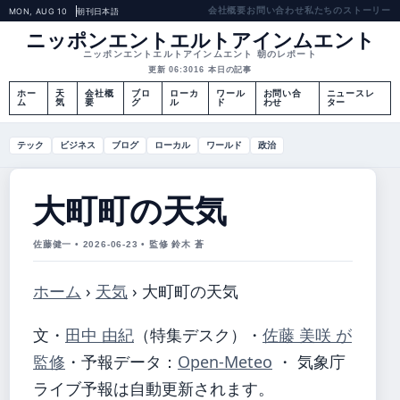
会社概要
お問い合わせ
私たちのストーリー
MON, AUG 10
朝刊
日本語
ニッポンエントエルトアインムエント
ニッポンエントエルトアインムエント 朝のレポート
更新 06:30
16 本日の記事
ホー
天
会社概
ブロ
ローカ
ワール
お問い合
ニュースレ
ム
気
要
グ
ル
ド
わせ
ター
テック
ビジネス
ブログ
ローカル
ワールド
政治
大町町の天気
佐藤健一 • 2026-06-23 • 監修 鈴木 蒼
ホーム
›
天気
›
大町町の天気
文・
田中 由紀
（特集デスク）
・
佐藤 美咲 が
監修
・
予報データ：
Open-Meteo
・ 気象庁
ライブ予報は自動更新されます。