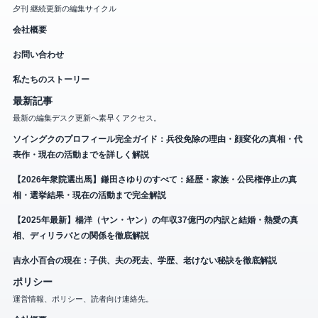
夕刊 継続更新の編集サイクル
会社概要
お問い合わせ
私たちのストーリー
最新記事
最新の編集デスク更新へ素早くアクセス。
ソイングクのプロフィール完全ガイド：兵役免除の理由・顔変化の真相・代
表作・現在の活動までを詳しく解説
【2026年衆院選出馬】鎌田さゆりのすべて：経歴・家族・公民権停止の真
相・選挙結果・現在の活動まで完全解説
【2025年最新】楊洋（ヤン・ヤン）の年収37億円の内訳と結婚・熱愛の真
相、ディリラバとの関係を徹底解説
吉永小百合の現在：子供、夫の死去、学歴、老けない秘訣を徹底解説
ポリシー
運営情報、ポリシー、読者向け連絡先。