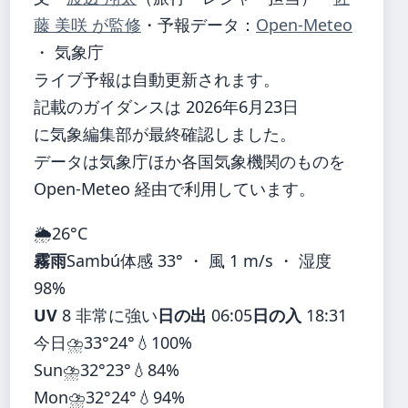
藤 美咲 が監修
・
予報データ：
Open-Meteo
・ 気象庁
ライブ予報は自動更新されます。
記載のガイダンスは 2026年6月23日
に気象編集部が最終確認しました。
データは気象庁ほか各国気象機関のものを
Open-Meteo 経由で利用しています。
🌦️
26°
C
霧雨
Sambú
体感 33° ・ 風 1 m/s ・ 湿度
98%
UV
8 非常に強い
日の出
06:05
日の入
18:31
今日
⛈️
33°
24°
💧100%
Sun
⛈️
32°
23°
💧84%
Mon
⛈️
32°
24°
💧94%