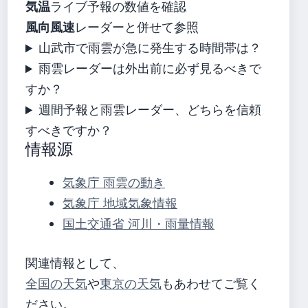
気温
ライブ予報の数値を確認
風向風速
レーダーと併せて参照
山武市で雨雲が急に発生する時間帯は？
雨雲レーダーは外出前に必ず見るべきで
すか？
週間予報と雨雲レーダー、どちらを信頼
すべきですか？
情報源
気象庁 雨雲の動き
気象庁 地域気象情報
国土交通省 河川・雨量情報
関連情報として、
全国の天気
や
東京の天気
もあわせてご覧く
ださい。