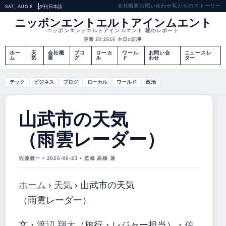
会社概要
お問い合わせ
私たちのストーリー
SAT, AUG 8
夕刊
日本語
ニッポンエントエルトアインムエント
ニッポンエントエルトアインムエント 朝のレポート
更新 20:26
16 本日の記事
ホー
天
会社概
ブロ
ローカ
ワール
お問い合
ニュースレ
ム
気
要
グ
ル
ド
わせ
ター
テック
ビジネス
ブログ
ローカル
ワールド
政治
山武市の天気
（雨雲レーダー）
佐藤健一 • 2026-06-23 • 監修 高橋 蓮
ホーム
›
天気
›
山武市の天気
（雨雲レーダー）
文・
渡辺 翔太
（旅行・レジャー担当）
・
佐