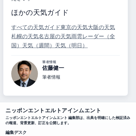
ほかの天気ガイド
すべての天気ガイド
東京の天気
大阪の天気
札幌の天気
名古屋の天気
雨雲レーダー（全
国）
天気（週間）
天気（明日）
筆者情報
佐藤健一
筆者情報
ニッポンエントエルトアインムエント
ニッポンエントエルトアインムエント 編集部は、出典を明確にした検証済み
の報道、背景更新、訂正を公開します。
編集デスク