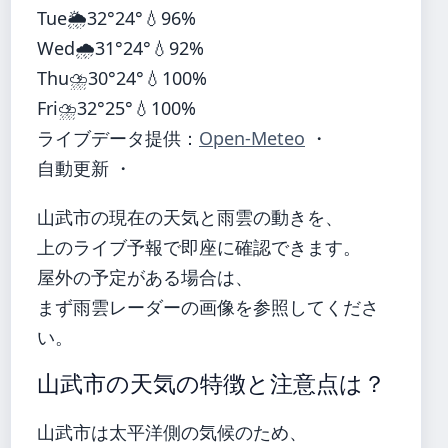
Tue
🌦️
32°
24°
💧96%
Wed
🌧️
31°
24°
💧92%
Thu
⛈️
30°
24°
💧100%
Fri
⛈️
32°
25°
💧100%
ライブデータ提供：
Open-Meteo
・
自動更新 ・
山武市の現在の天気と雨雲の動きを、
上のライブ予報で即座に確認できます。
屋外の予定がある場合は、
まず雨雲レーダーの画像を参照してくださ
い。
山武市の天気の特徴と注意点は？
山武市は太平洋側の気候のため、