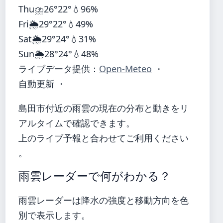
Thu
⛈️
26°
22°
💧96%
Fri
🌦️
29°
22°
💧49%
Sat
🌦️
29°
24°
💧31%
Sun
🌦️
28°
24°
💧48%
ライブデータ提供：
Open-Meteo
・
自動更新 ・
島田市付近の雨雲の現在の分布と動きをリ
アルタイムで確認できます。
上のライブ予報と合わせてご利用ください
。
雨雲レーダーで何がわかる？
雨雲レーダーは降水の強度と移動方向を色
別で表示します。