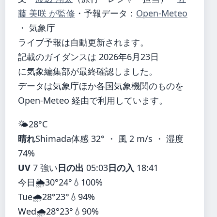
藤 美咲 が監修
・
予報データ：
Open-Meteo
・ 気象庁
ライブ予報は自動更新されます。
記載のガイダンスは 2026年6月23日
に気象編集部が最終確認しました。
データは気象庁ほか各国気象機関のものを
Open-Meteo 経由で利用しています。
🌤️
28°
C
晴れ
Shimada
体感 32° ・ 風 2 m/s ・ 湿度
74%
UV
7 強い
日の出
05:03
日の入
18:41
今日
🌦️
30°
24°
💧100%
Tue
🌧️
28°
23°
💧94%
Wed
🌧️
28°
23°
💧90%