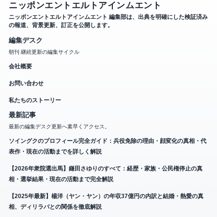
ニッポンエントエルトアインムエント
ニッポンエントエルトアインムエント 編集部は、出典を明確にした検証済み
の報道、背景更新、訂正を公開します。
編集デスク
朝刊 継続更新の編集サイクル
会社概要
お問い合わせ
私たちのストーリー
最新記事
最新の編集デスク更新へ素早くアクセス。
ソイングクのプロフィール完全ガイド：兵役免除の理由・顔変化の真相・代
表作・現在の活動までを詳しく解説
【2026年衆院選出馬】鎌田さゆりのすべて：経歴・家族・公民権停止の真
相・選挙結果・現在の活動まで完全解説
【2025年最新】楊洋（ヤン・ヤン）の年収37億円の内訳と結婚・熱愛の真
相、ディリラバとの関係を徹底解説