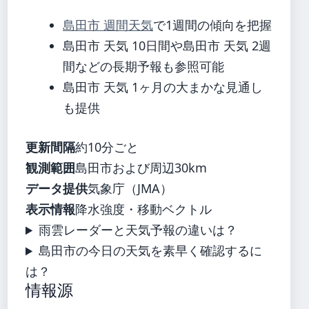
島田市 週間天気
で1週間の傾向を把握
島田市 天気 10日間や島田市 天気 2週
間などの長期予報も参照可能
島田市 天気 1ヶ月の大まかな見通し
も提供
更新間隔
約10分ごと
観測範囲
島田市および周辺30km
データ提供
気象庁（JMA）
表示情報
降水強度・移動ベクトル
雨雲レーダーと天気予報の違いは？
島田市の今日の天気を素早く確認するに
は？
情報源