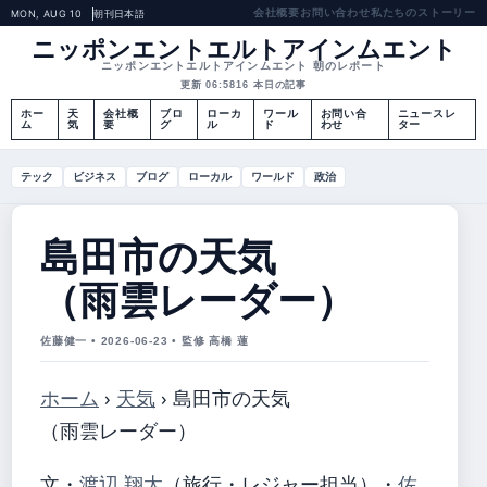
会社概要
お問い合わせ
私たちのストーリー
MON, AUG 10
朝刊
日本語
ニッポンエントエルトアインムエント
ニッポンエントエルトアインムエント 朝のレポート
更新 06:58
16 本日の記事
ホー
天
会社概
ブロ
ローカ
ワール
お問い合
ニュースレ
ム
気
要
グ
ル
ド
わせ
ター
テック
ビジネス
ブログ
ローカル
ワールド
政治
島田市の天気
（雨雲レーダー）
佐藤健一 • 2026-06-23 • 監修 高橋 蓮
ホーム
›
天気
›
島田市の天気
（雨雲レーダー）
文・
渡辺 翔太
（旅行・レジャー担当）
・
佐