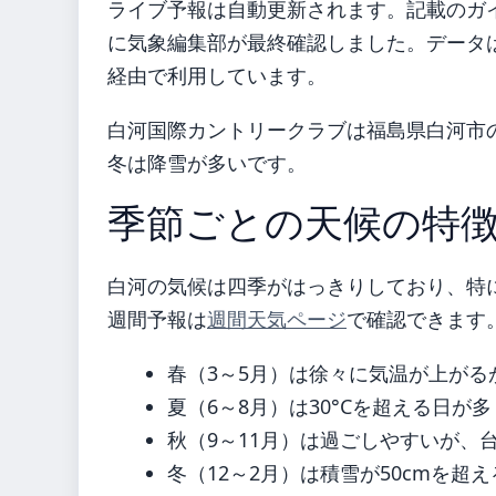
ライブ予報は自動更新されます。記載のガイダ
に気象編集部が最終確認しました。データは気
経由で利用しています。
白河国際カントリークラブは福島県白河市
冬は降雪が多いです。
季節ごとの天候の特
白河の気候は四季がはっきりしており、特
週間予報は
週間天気ページ
で確認できます
春（3～5月）は徐々に気温が上が
夏（6～8月）は30°Cを超える日
秋（9～11月）は過ごしやすいが、
冬（12～2月）は積雪が50cmを