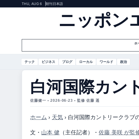
THU, AUG 6
朝刊
日本語
ニッポン
ホ
テック
ビジネス
ブログ
ローカル
ワールド
政治
白河国際カン
佐藤健一 • 2026-06-23 • 監修 佐藤 遥
ホーム
›
天気
›
白河国際カントリークラブ
文・
山本 健
（主任記者）
・
佐藤 美咲 が監