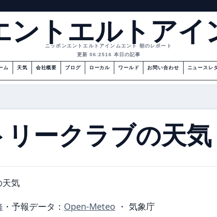
エントエルトアイ
ニッポンエントエルトアインムエント 朝のレポート
更新 06:25
16 本日の記事
ーム
天気
会社概要
ブログ
ローカル
ワールド
お問い合わせ
ニュースレ
トリークラブの天気
の天気
修
・
予報データ：
Open-Meteo
・ 気象庁