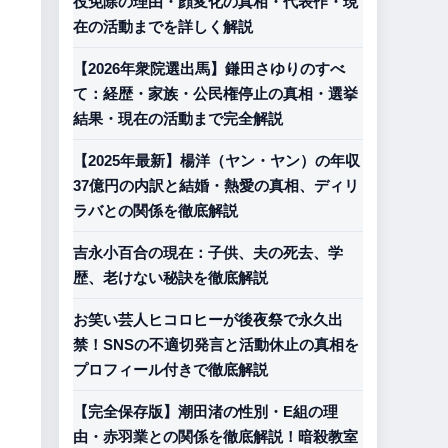
役免除の理由・顔変化の真相・代表作・現
在の活動までを詳しく解説
【2026年衆院選出馬】鎌田さゆりのすべ
て：経歴・家族・公民権停止の真相・選挙
結果・現在の活動まで完全解説
【2025年最新】楊洋（ヤン・ヤン）の年収
37億円の内訳と結婚・熱愛の真相、ディリ
ラバとの関係を徹底解説
吉永小百合の現在：子供、夫の死去、学
歴、老けない秘訣を徹底解説
お笑い芸人ヒコロヒーが後夜祭で永久出
禁！SNSの不適切発言と活動休止の真相を
プロフィール付きで徹底解説
【完全保存版】潮田渚の性別・E組の理
由・赤羽業との関係を徹底解説！暗殺教室