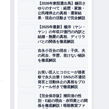
【2026年衆院選出馬】鎌田さ
ゆりのすべて：経歴・家族・
公民権停止の真相・選挙結
果・現在の活動まで完全解説
【2025年最新】楊洋（ヤン・
ヤン）の年収37億円の内訳と
結婚・熱愛の真相、ディリラ
バとの関係を徹底解説
吉永小百合の現在：子供、夫
の死去、学歴、老けない秘訣
を徹底解説
お笑い芸人ヒコロヒーが後夜
祭で永久出禁！SNSの不適切
発言と活動休止の真相をプロ
フィール付きで徹底解説
【完全保存版】潮田渚の性
別・E組の理由・赤羽業との関
係を徹底解説！暗殺教室ファ