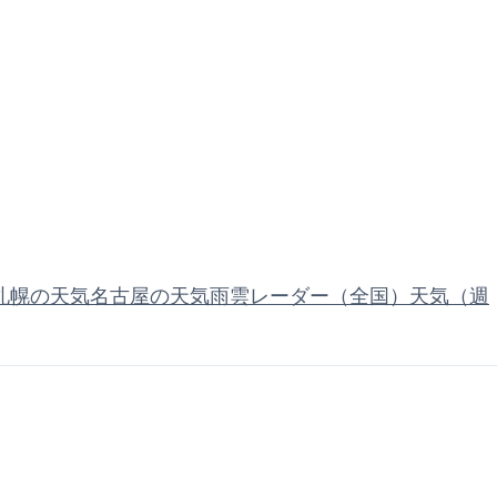
札幌の天気
名古屋の天気
雨雲レーダー（全国）
天気（週