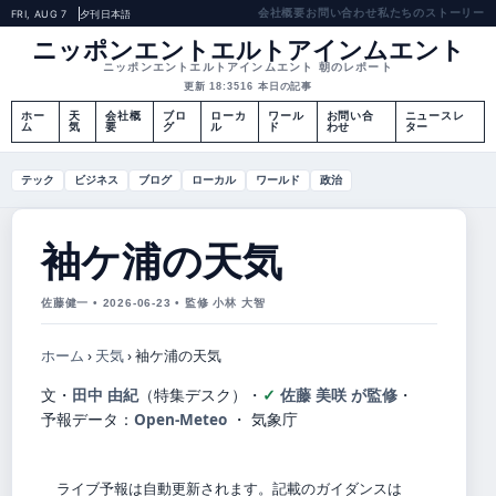
会社概要
お問い合わせ
私たちのストーリー
FRI, AUG 7
夕刊
日本語
ニッポンエントエルトアインムエント
ニッポンエントエルトアインムエント 朝のレポート
更新 18:35
16 本日の記事
ホー
天
会社概
ブロ
ローカ
ワール
お問い合
ニュースレ
ム
気
要
グ
ル
ド
わせ
ター
テック
ビジネス
ブログ
ローカル
ワールド
政治
袖ケ浦の天気
佐藤健一 • 2026-06-23 • 監修 小林 大智
ホーム
›
天気
›
袖ケ浦の天気
文・
田中 由紀
（特集デスク）
・
佐藤 美咲 が監修
・
予報データ：
Open-Meteo
・ 気象庁
ライブ予報は自動更新されます。記載のガイダンスは