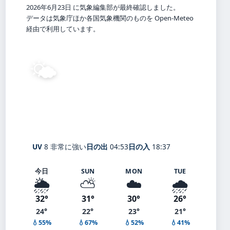
2026年6月23日 に気象編集部が最終確認しました。
データは気象庁ほか各国気象機関のものを Open-Meteo
経由で利用しています。
🌤️
24°
C
晴れ
Sodegaura
体感 29° ・ 風 1 m/s ・ 湿度 97%
UV
8 非常に強い
日の出
04:53
日の入
18:37
今日
SUN
MON
TUE
🌦️
⛅
☁️
🌧️
32°
31°
30°
26°
24°
22°
23°
21°
💧55%
💧67%
💧52%
💧41%