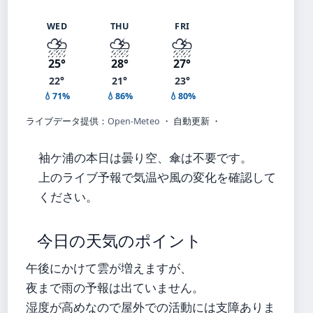
WED
THU
FRI
⛈️
⛈️
⛈️
25°
28°
27°
22°
21°
23°
💧71%
💧86%
💧80%
ライブデータ提供：
Open-Meteo
・ 自動更新 ・
袖ケ浦の本日は曇り空、傘は不要です。
上のライブ予報で気温や風の変化を確認して
ください。
今日の天気のポイント
午後にかけて雲が増えますが、
夜まで雨の予報は出ていません。
湿度が高めなので屋外での活動には支障ありま