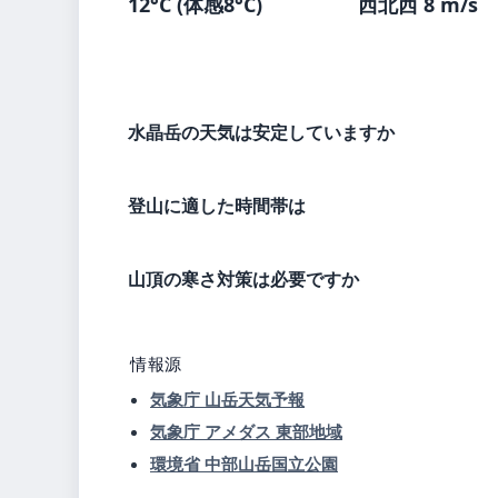
12°C (体感8°C)
西北西 8 m/s
水晶岳の天気は安定していますか
登山に適した時間帯は
山頂の寒さ対策は必要ですか
情報源
気象庁 山岳天気予報
気象庁 アメダス 東部地域
環境省 中部山岳国立公園