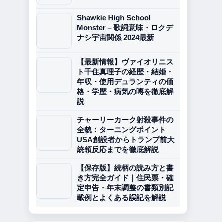
Shawkie High School
Monster – 歌詞意味・ロクデ
ナシ宇宙関係 2024最新
【最新情報】ヴァイオリニス
ト千住真理子の経歴・結婚・
年収・使用デュランティの価
格・学歴・病気の噂を徹底解
説
チャーリーカーク射殺事件の
全貌：ターニングポイント
USA創設者からトランプ前大
統領反応までを徹底解説
【保存版】続柄の読み方と書
き方完全ガイド｜住民票・確
定申告・年末調整の書類別記
載例とよくある誤記を解説