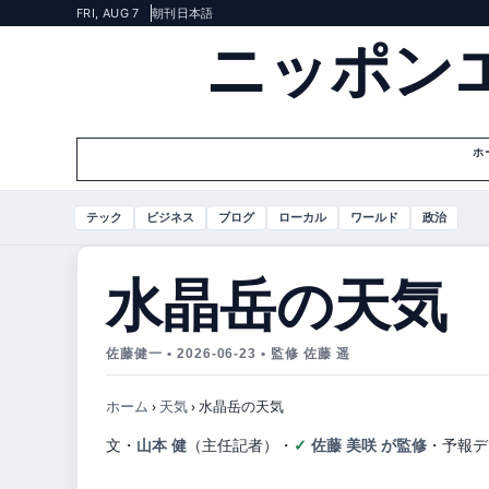
FRI, AUG 7
朝刊
日本語
ニッポン
ホ
テック
ビジネス
ブログ
ローカル
ワールド
政治
水晶岳の天気
佐藤健一 • 2026-06-23 • 監修 佐藤 遥
ホーム
›
天気
›
水晶岳の天気
文・
山本 健
（主任記者）
・
佐藤 美咲 が監修
・
予報デ