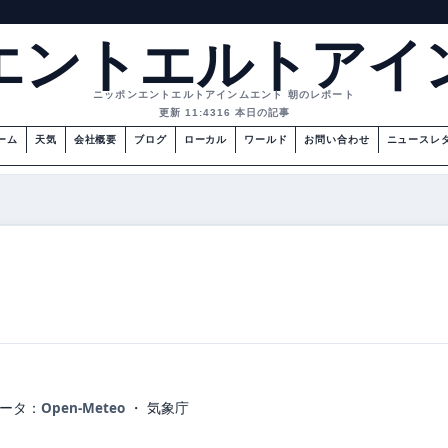
エントエルトアイ
ニッポンエントエルトアインムエント 朝のレポート
更新 11:43
16 本日の記事
ーム
天気
会社概要
ブログ
ローカル
ワールド
お問い合わせ
ニュースレ
ータ：
Open-Meteo
・ 気象庁