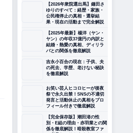
【2026年衆院選出馬】鎌田さ
ゆりのすべて：経歴・家族・
公民権停止の真相・選挙結
果・現在の活動まで完全解説
【2025年最新】楊洋（ヤン・
ヤン）の年収37億円の内訳と
結婚・熱愛の真相、ディリラ
バとの関係を徹底解説
吉永小百合の現在：子供、夫
の死去、学歴、老けない秘訣
を徹底解説
お笑い芸人ヒコロヒーが後夜
祭で永久出禁！SNSの不適切
発言と活動休止の真相をプロ
フィール付きで徹底解説
【完全保存版】潮田渚の性
別・E組の理由・赤羽業との関
係を徹底解説！暗殺教室ファ