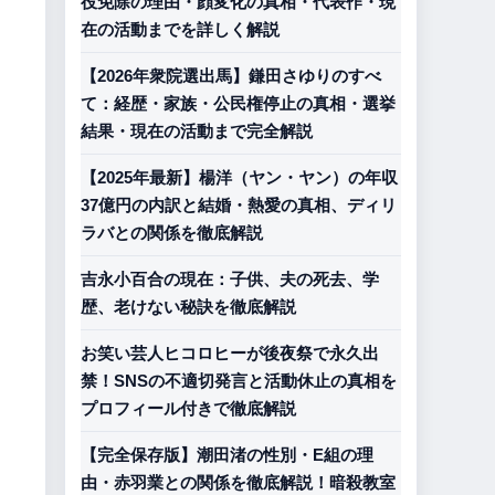
役免除の理由・顔変化の真相・代表作・現
在の活動までを詳しく解説
【2026年衆院選出馬】鎌田さゆりのすべ
。
て：経歴・家族・公民権停止の真相・選挙
結果・現在の活動まで完全解説
【2025年最新】楊洋（ヤン・ヤン）の年収
37億円の内訳と結婚・熱愛の真相、ディリ
ラバとの関係を徹底解説
吉永小百合の現在：子供、夫の死去、学
歴、老けない秘訣を徹底解説
お笑い芸人ヒコロヒーが後夜祭で永久出
禁！SNSの不適切発言と活動休止の真相を
プロフィール付きで徹底解説
【完全保存版】潮田渚の性別・E組の理
由・赤羽業との関係を徹底解説！暗殺教室