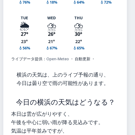
💧76%
💧18%
💧64%
💧72%
TUE
WED
THU
🌦️
⛈️
⛈️
27°
26°
30°
23°
21°
22°
💧56%
💧67%
💧65%
ライブデータ提供：
Open-Meteo
・ 自動更新 ・
横浜の天気は、上のライブ予報の通り、
今日は曇り空で雨の可能性があります。
今日の横浜の天気はどうなる？
本日は雲が広がりやすく、
午後を中心に弱い雨が降る見込みです。
気温は平年並みですが、