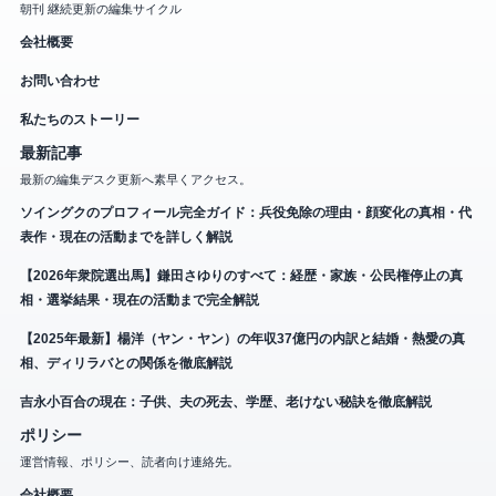
朝刊 継続更新の編集サイクル
会社概要
お問い合わせ
私たちのストーリー
最新記事
最新の編集デスク更新へ素早くアクセス。
ソイングクのプロフィール完全ガイド：兵役免除の理由・顔変化の真相・代
表作・現在の活動までを詳しく解説
【2026年衆院選出馬】鎌田さゆりのすべて：経歴・家族・公民権停止の真
相・選挙結果・現在の活動まで完全解説
【2025年最新】楊洋（ヤン・ヤン）の年収37億円の内訳と結婚・熱愛の真
相、ディリラバとの関係を徹底解説
吉永小百合の現在：子供、夫の死去、学歴、老けない秘訣を徹底解説
ポリシー
運営情報、ポリシー、読者向け連絡先。
会社概要