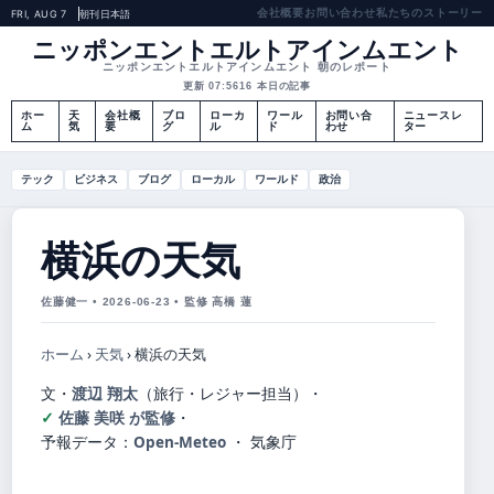
会社概要
お問い合わせ
私たちのストーリー
FRI, AUG 7
朝刊
日本語
ニッポンエントエルトアインムエント
ニッポンエントエルトアインムエント 朝のレポート
更新 07:56
16 本日の記事
ホー
天
会社概
ブロ
ローカ
ワール
お問い合
ニュースレ
ム
気
要
グ
ル
ド
わせ
ター
テック
ビジネス
ブログ
ローカル
ワールド
政治
横浜の天気
佐藤健一 • 2026-06-23 • 監修 高橋 蓮
ホーム
›
天気
›
横浜の天気
文・
渡辺 翔太
（旅行・レジャー担当）
・
佐藤 美咲 が監修
・
予報データ：
Open-Meteo
・ 気象庁