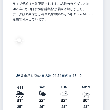
ライブ予報は自動更新されます。記載のガイダンスは
2026年6月23日 に気象編集部が最終確認しました。
データは気象庁ほか各国気象機関のものを Open-Meteo
経由で利用しています。
☀️
30°
C
快晴
Yokohama
体感 35° ・ 風 2 m/s ・ 湿度 77%
UV
8 非常に強い
日の出
04:54
日の入
18:40
今日
SAT
SUN
MON
🌦️
🌤️
⛅
⛈️
31°
32°
32°
30°
25°
26°
25°
23°