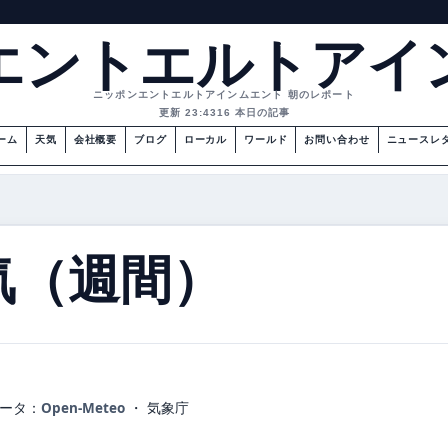
エントエルトアイ
ニッポンエントエルトアインムエント 朝のレポート
更新 23:43
16 本日の記事
ーム
天気
会社概要
ブログ
ローカル
ワールド
お問い合わせ
ニュースレ
気（週間）
ータ：
Open-Meteo
・ 気象庁