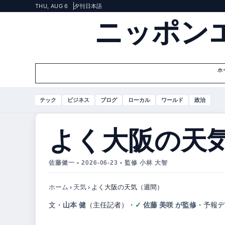
THU, AUG 6
夕刊
日本語
ニッポン
ホ
テック
ビジネス
ブログ
ローカル
ワールド
政治
よく大阪の天
佐藤健一 • 2026-06-23 • 監修 小林 大智
ホーム
›
天気
›
よく大阪の天気（週間）
文・
山本 健
（主任記者）
・
佐藤 美咲 が監修
・
予報デ