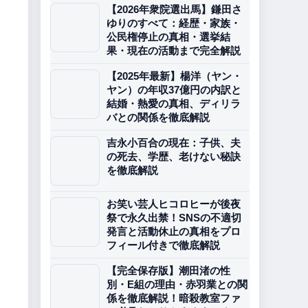
【2026年衆院選出馬】鎌田さ
ゆりのすべて：経歴・家族・
公民権停止の真相・選挙結
果・現在の活動まで完全解説
【2025年最新】楊洋（ヤン・
ヤン）の年収37億円の内訳と
結婚・熱愛の真相、ディリラ
バとの関係を徹底解説
吉永小百合の現在：子供、夫
の死去、学歴、老けない秘訣
を徹底解説
お笑い芸人ヒコロヒーが後夜
祭で永久出禁！SNSの不適切
発言と活動休止の真相をプロ
フィール付きで徹底解説
【完全保存版】潮田渚の性
別・E組の理由・赤羽業との関
係を徹底解説！暗殺教室ファ