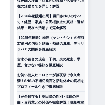
役免除の理由・顔変化の真相・代表作・現
在の活動までを詳しく解説
【2026年衆院選出馬】鎌田さゆりのすべ
て：経歴・家族・公民権停止の真相・選挙
結果・現在の活動まで完全解説
【2025年最新】楊洋（ヤン・ヤン）の年収
37億円の内訳と結婚・熱愛の真相、ディリ
ラバとの関係を徹底解説
吉永小百合の現在：子供、夫の死去、学
歴、老けない秘訣を徹底解説
お笑い芸人ヒコロヒーが後夜祭で永久出
禁！SNSの不適切発言と活動休止の真相を
プロフィール付きで徹底解説
【完全保存版】潮田渚の性別・E組の理
由・赤羽業との関係を徹底解説！暗殺教室