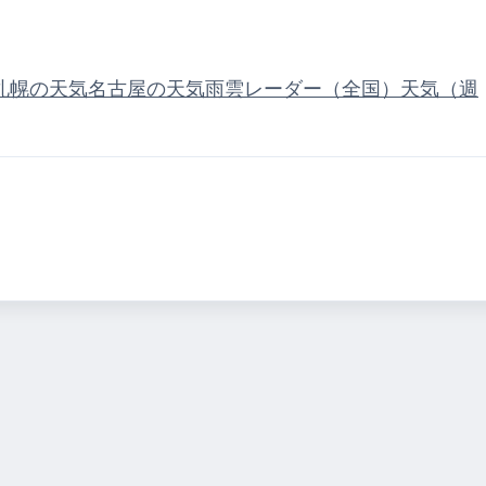
札幌の天気
名古屋の天気
雨雲レーダー（全国）
天気（週