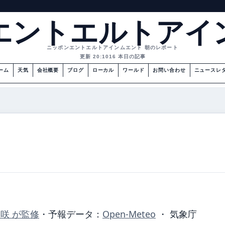
エントエルトアイ
ニッポンエントエルトアインムエント 朝のレポート
更新 20:10
16 本日の記事
ーム
天気
会社概要
ブログ
ローカル
ワールド
お問い合わせ
ニュースレ
美咲 が監修
・
予報データ：
Open-Meteo
・ 気象庁