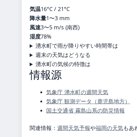
気温
16°C / 21°C
降水量
1〜3 mm
風速
3〜5 m/s (南西)
湿度
78%
湧水町で雨が降りやすい時間帯は
週末の天気はどうなる
湧水町の気候の特徴は
情報源
気象庁 湧水町の週間天気
気象庁 観測データ（鹿児島地方）
国土交通省 霧島山系の防災情報
関連情報：
週間天気予報
や
福岡の天気
もあ