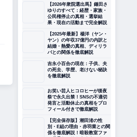
【2026年衆院選出馬】鎌田さ
ゆりのすべて：経歴・家族・
公民権停止の真相・選挙結
果・現在の活動まで完全解説
【2025年最新】楊洋（ヤン・
ヤン）の年収37億円の内訳と
結婚・熱愛の真相、ディリラ
バとの関係を徹底解説
吉永小百合の現在：子供、夫
の死去、学歴、老けない秘訣
を徹底解説
お笑い芸人ヒコロヒーが後夜
祭で永久出禁！SNSの不適切
発言と活動休止の真相をプロ
フィール付きで徹底解説
【完全保存版】潮田渚の性
別・E組の理由・赤羽業との関
係を徹底解説！暗殺教室ファ