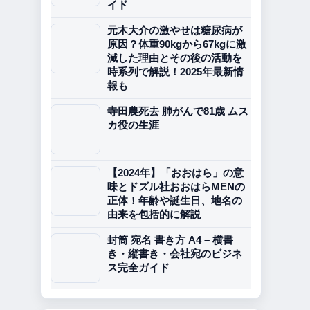
イド
元木大介の激やせは糖尿病が
原因？体重90kgから67kgに激
減した理由とその後の活動を
時系列で解説！2025年最新情
報も
寺田農死去 肺がんで81歳 ムス
カ役の生涯
【2024年】「おおはら」の意
味とドズル社おおはらMENの
正体！年齢や誕生日、地名の
由来を包括的に解説
封筒 宛名 書き方 A4 – 横書
き・縦書き・会社宛のビジネ
ス完全ガイド