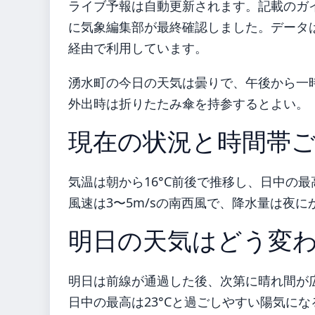
ライブ予報は自動更新されます。記載のガイダ
に気象編集部が最終確認しました。データは気
経由で利用しています。
湧水町の今日の天気は曇りで、午後から一
外出時は折りたたみ傘を持参するとよい。
現在の状況と時間帯
気温は朝から16°C前後で推移し、日中の最
風速は3〜5m/sの南西風で、降水量は夜
明日の天気はどう変
明日は前線が通過した後、次第に晴れ間が広
日中の最高は23°Cと過ごしやすい陽気に