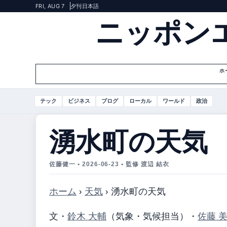
FRI, AUG 7
夕刊
日本語
ニッポン
ホ
テック
ビジネス
ブログ
ローカル
ワールド
政治
湧水町の天気
佐藤健一 • 2026-06-23 • 監修 渡辺 結衣
ホーム
›
天気
›
湧水町の天気
文・
鈴木 大輔
（気象・気候担当）
・
佐藤 