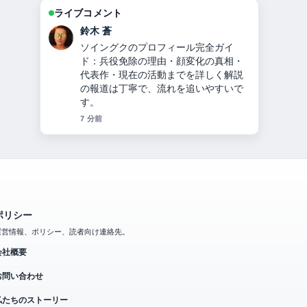
ライブコメント
渡辺 結衣
【2026年衆院選出馬】鎌田さゆりのす
べて：経歴・家族・公民権停止の真
相・選挙結果・現在の活動まで完全解
説 周辺の検証がしっかりしていて安心
感があります。
9 分前
ポリシー
運営情報、ポリシー、読者向け連絡先。
会社概要
お問い合わせ
私たちのストーリー