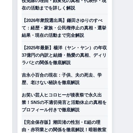
役免除の理由・顔変化の真相・代表作・現
在の活動までを詳しく解説
【2026年衆院選出馬】鎌田さゆりのすべ
て：経歴・家族・公民権停止の真相・選挙
結果・現在の活動まで完全解説
【2025年最新】楊洋（ヤン・ヤン）の年収
37億円の内訳と結婚・熱愛の真相、ディリ
ラバとの関係を徹底解説
吉永小百合の現在：子供、夫の死去、学
歴、老けない秘訣を徹底解説
お笑い芸人ヒコロヒーが後夜祭で永久出
禁！SNSの不適切発言と活動休止の真相を
プロフィール付きで徹底解説
【完全保存版】潮田渚の性別・E組の理
由・赤羽業との関係を徹底解説！暗殺教室